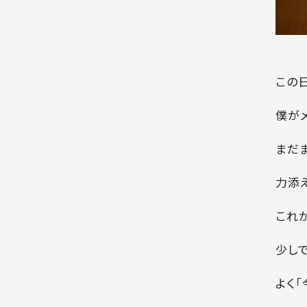
この
僕が
まだ
力添
これ
少し
よく