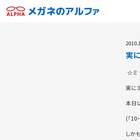
2010.
実
☆ミ
実に
本日は
(「1
しかも