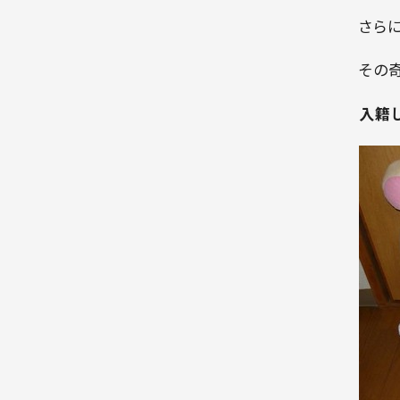
さら
その
入籍