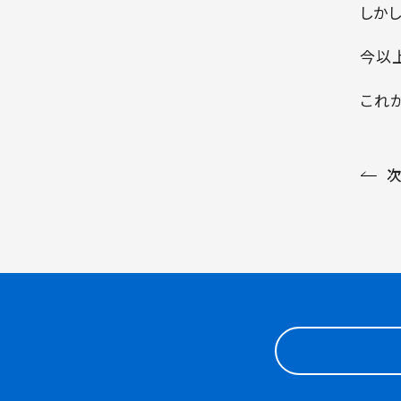
しか
今以
これ
次