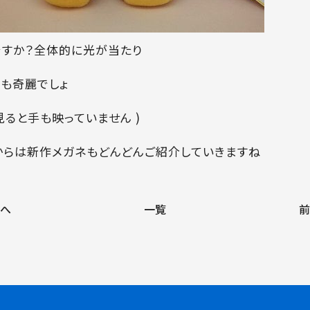
ですか？全体的に光が当たり
クも奇麗でしょ
見ると手も映っていません )
からは新作メガネもどんどんご紹介していきますね
へ
一覧
前