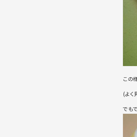
この
(よ
でも