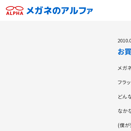
2010.
お
メガ
フラ
どん
なか
(僕