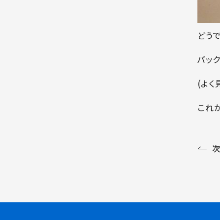
どう
バッ
(よく
これ
次